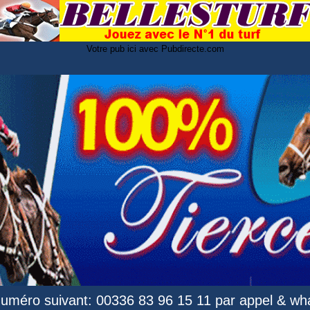
Votre pub ici avec Pubdirecte.com
numéro suivant: 00336 83 96 15 11 par appel & wha