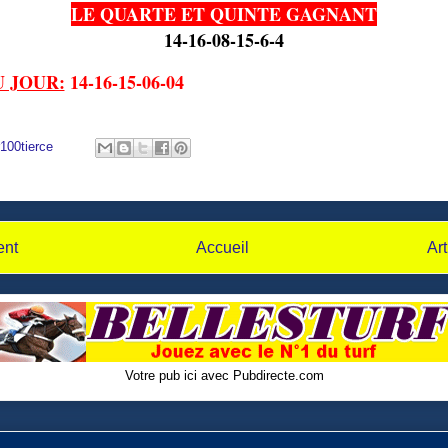
LE QUARTE ET QUINTE GAGNANT
14-16-08-15-6-4
 JOUR:
14-16-15-06-04
100tierce
ent
Accueil
Art
Votre pub ici avec Pubdirecte.com