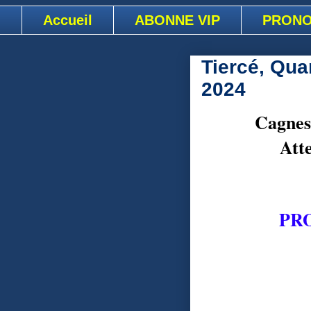
Accueil
ABONNE VIP
PRONO
Tiercé, Qua
2024
Cagnes
Att
PR