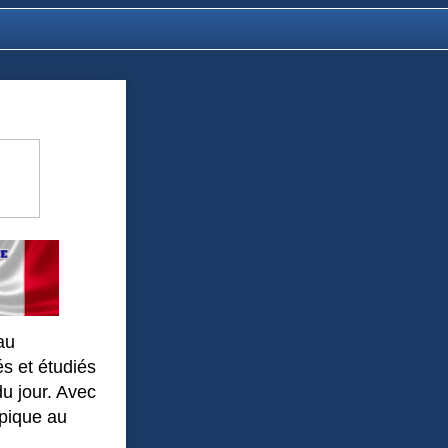
au
s et étudiés
u jour. Avec
ppique
au