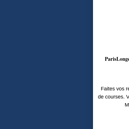
ParisLongc
Faites vos r
de courses. V
M