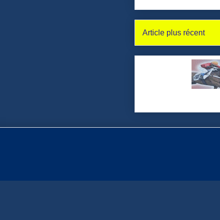
Article plus récent