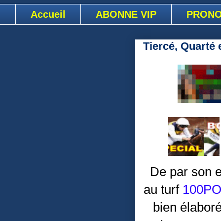
Accueil
ABONNE VIP
PRONO
Tiercé, Quarté 
De par son e
au turf
100P
bien élaboré