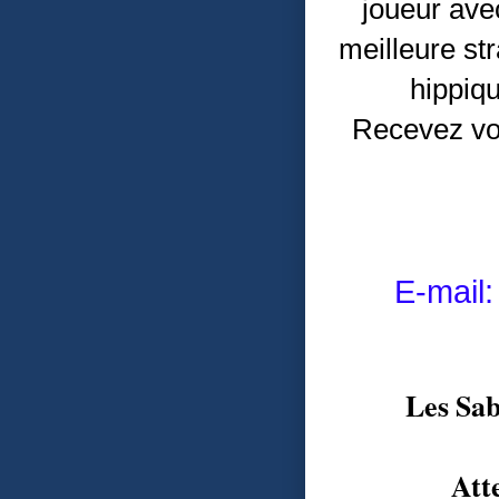
joueur ave
meilleure st
hippiq
Recevez vos
E-mail
Les Sab
Att