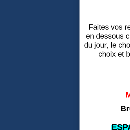
Faites vos r
en dessous c
du jour, le ch
choix et 
M
Br
ESP