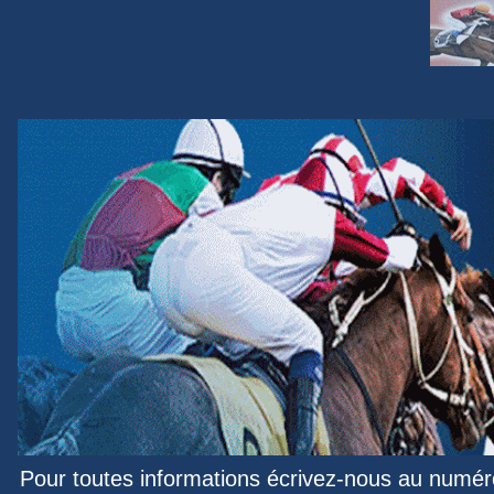
Pour toutes informations écrivez-nous au numér